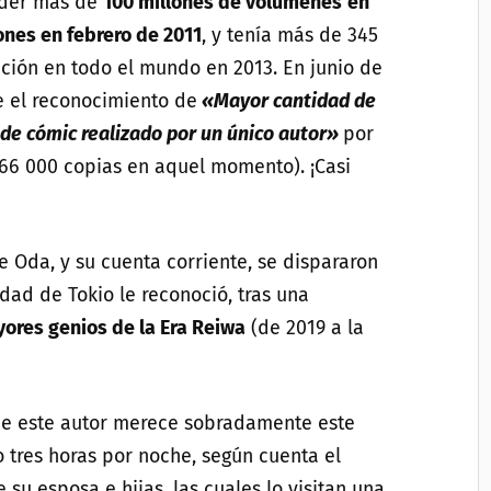
nder más de
100 millones de volúmenes
en
ones en febrero de 2011
, y tenía más de 345
ción en todo el mundo en 2013. En junio de
 el reconocimiento de
«Mayor cantidad de
 de cómic realizado por un único autor»
por
566 000 copias en aquel momento). ¡Casi
e Oda, y su cuenta corriente, se dispararon
dad de Tokio le reconoció, tras una
yores genios de la Era Reiwa
(de 2019 a la
de este autor merece sobradamente este
 tres horas por noche, según cuenta el
su esposa e hijas, las cuales lo visitan una