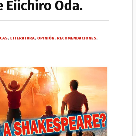
e Eiichiro Oda.
ICAS
,
LITERATURA
,
OPINIÓN
,
RECOMENDACIONES
,