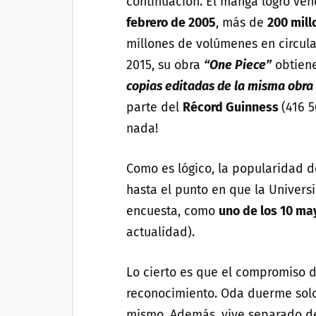
continuación. El manga logró ve
febrero de 2005
, más de
200 mill
millones de volúmenes en circula
2015, su obra
“One Piece”
obtiene
copias editadas de la misma obra
parte del
Récord Guinness
(416 
nada!
Como es lógico, la popularidad d
hasta el punto en que la Universi
encuesta, como
uno de los 10 ma
actualidad).
Lo cierto es que el compromiso 
reconocimiento. Oda duerme solo
mismo. Además, vive separado de 