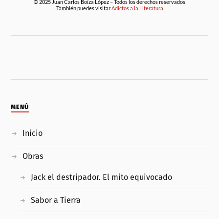
© 2025 Juan Carlos Boíza López – Todos los derechos reservados
También puedes visitar
Adictos a la Literatura
MENÚ
Inicio
Obras
Jack el destripador. El mito equivocado
Sabor a Tierra