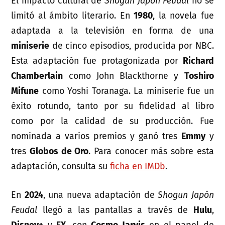
El impacto cultural de
Shogun Japón Feudal
no se
limitó al ámbito literario. En
1980
, la novela fue
adaptada a la televisión en forma de una
miniserie
de cinco episodios, producida por NBC.
Esta adaptación fue protagonizada por
Richard
Chamberlain
como John Blackthorne y
Toshiro
Mifune
como Yoshi Toranaga. La miniserie fue un
éxito rotundo, tanto por su fidelidad al libro
como por la calidad de su producción. Fue
nominada a varios premios y ganó tres
Emmy
y
tres
Globos de Oro
. Para conocer más sobre esta
adaptación, consulta su
ficha en IMDb
.
En
2024
, una nueva adaptación de
Shogun Japón
Feudal
llegó a las pantallas a través de
Hulu
,