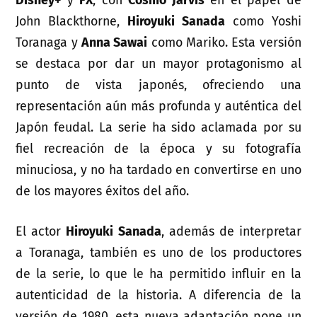
Disney+
y
FX
, con
Cosmo Jarvis
en el papel de
John Blackthorne,
Hiroyuki Sanada
como Yoshi
Toranaga y
Anna Sawai
como Mariko. Esta versión
se destaca por dar un mayor protagonismo al
punto de vista japonés, ofreciendo una
representación aún más profunda y auténtica del
Japón feudal. La serie ha sido aclamada por su
fiel recreación de la época y su fotografía
minuciosa, y no ha tardado en convertirse en uno
de los mayores éxitos del año.
El actor
Hiroyuki Sanada
, además de interpretar
a Toranaga, también es uno de los productores
de la serie, lo que le ha permitido influir en la
autenticidad de la historia. A diferencia de la
versión de 1980, esta nueva adaptación pone un