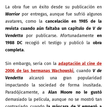
La obra fue un éxito desde su publicación en
Warrior
por entregas, aunque fue sufrió algunos
avatares, como la
cancelación en 1985 de la
revista cuando aún faltaba un capítulo de
V de
Vendetta
por publicarse. Afortunadamente
en
1988 DC
recogió el testigo y publicó la
obra
completa
.
Sin embargo, sería con la
adaptación al cine de
2006 de las hermanas Wachowski
, cuando
V de
Vendetta
alcanzó una gran popularidad
impactando la sociedad de forma inusitada.
Paradójicamente, a
Alan Moore no le gustó
demasiado la película, aunque no se mostró tan
contrariado cuando
la máscara de V empezó a