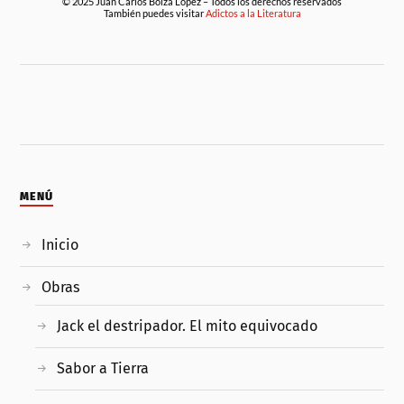
© 2025 Juan Carlos Boíza López – Todos los derechos reservados
También puedes visitar
Adictos a la Literatura
MENÚ
Inicio
Obras
Jack el destripador. El mito equivocado
Sabor a Tierra