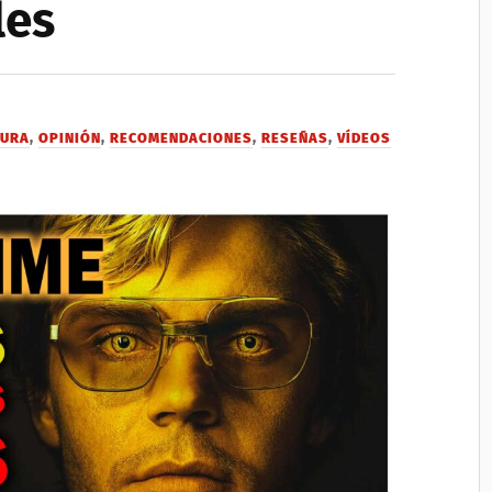
les
TURA
,
OPINIÓN
,
RECOMENDACIONES
,
RESEÑAS
,
VÍDEOS