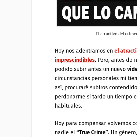
El atractivo del crime
Hoy nos adentramos en
el atract
imprescindibles
. Pero, antes de
podido subir antes un nuevo
vid
circunstancias personales mi tie
así, procuraré subiros contendid
perdonarme si tardo un tiempo en
habituales.
Hoy para compensar volvemos co
nadie el
“True Crime”
. Un género