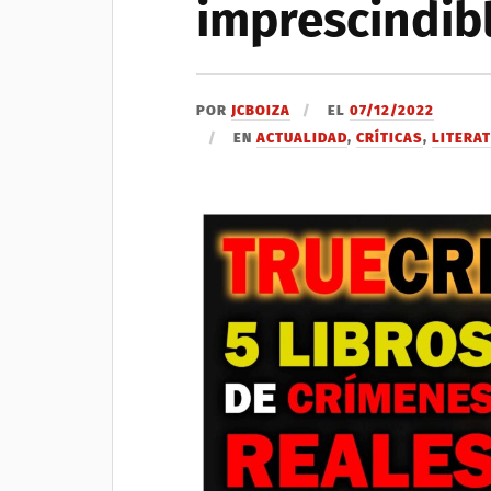
imprescindib
POR
JCBOIZA
EL
07/12/2022
EN
ACTUALIDAD
,
CRÍTICAS
,
LITERA