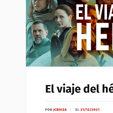
El viaje del h
POR
JCBOIZA
EL
21/12/2021