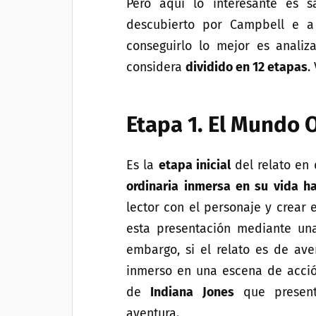
Pero aquí lo interesante es 
descubierto por Campbell e a 
conseguirlo lo mejor es anali
considera
dividido en 12 etapas
.
Etapa 1. El Mundo 
Es la
etapa inicial
del relato en
ordinaria inmersa en su vida ha
lector con el personaje y crear 
esta presentación mediante una
embargo, si el relato es de ave
inmerso en una escena de acción
de
Indiana Jones
que present
aventura.