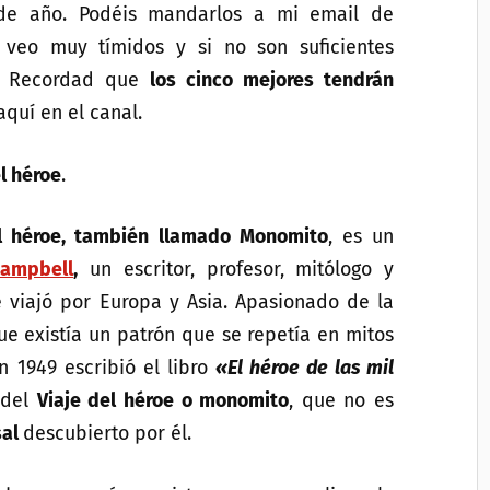
 de año. Podéis mandarlos a mi email de
veo muy tímidos y si no son suficientes
o. Recordad que
los cinco mejores tendrán
quí en el canal.
el héroe
.
el héroe, también llamado Monomito
, es un
Campbell
,
un escritor, profesor, mitólogo y
 viajó por Europa y Asia. Apasionado de la
e existía un patrón que se repetía en mitos
En 1949 escribió el libro
«El héroe de las mil
 del
Viaje del héroe o monomito
, que no es
sal
descubierto por él.