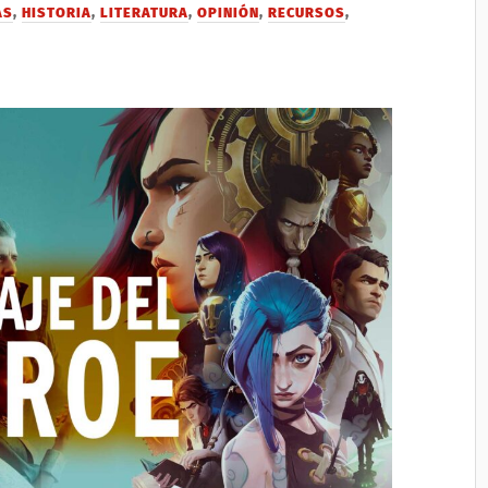
AS
,
HISTORIA
,
LITERATURA
,
OPINIÓN
,
RECURSOS
,