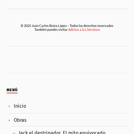
© 2025 Juan Carlos Boíza López – Todos los derechos reservados
También puedes visitar
Adictos a la Literatura
MENÚ
Inicio
Obras
Jack el destripador. El mito equivocado