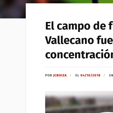
El campo de f
Vallecano fu
concentració
POR
JCBOIZA
EL
04/10/2018
E