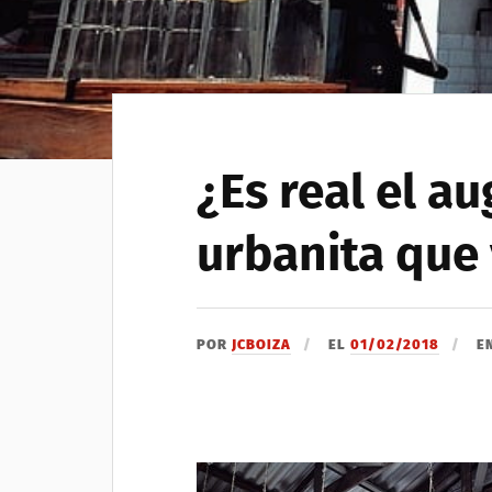
¿Es real el au
urbanita que
POR
JCBOIZA
EL
01/02/2018
E