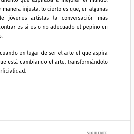
 talento que aspiraba a mejorar el mundo.
e manera injusta, lo cierto es que, en algunas
de jóvenes artistas la conversación más
ntrar es si es o no adecuado el pepino en
o.
uando en lugar de ser el arte el que aspira
que está cambiando el arte, transformándolo
ficialidad.
SIGUIENTE