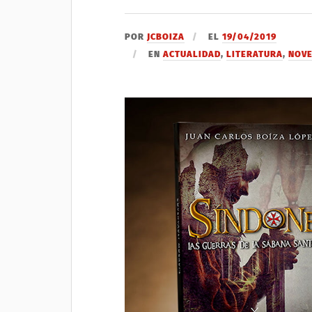
POR
JCBOIZA
EL
19/04/2019
EN
ACTUALIDAD
,
LITERATURA
,
NOV