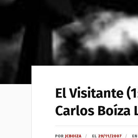
El Visitante (
Carlos Boíza
POR
JCBOIZA
EL
29/11/2007
E