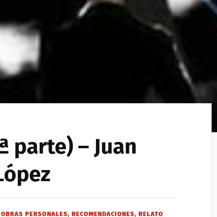
1ª parte) – Juan
 López
N
OBRAS PERSONALES
,
RECOMENDACIONES
,
RELATO