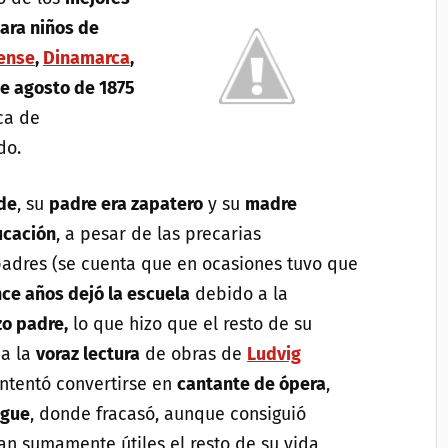
ara niños de
ense
,
Dinamarca
,
de agosto de 1875
ca de
ado.
de
, su
padre era zapatero
y su
madre
ucación
, a pesar de las precarias
adres (se cuenta que en ocasiones tuvo que
ce años dejó la escuela
debido a la
o padre,
lo que hizo que el resto de su
 a la
voraz lectura
de obras de
Ludvig
 Intentó convertirse en
cantante de ópera
,
gue
, donde fracasó, aunque consiguió
an sumamente útiles el resto de su vida,