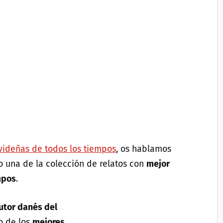
avideñas de todos los tiempos
, os hablamos
o una de la colección de relatos con
mejor
mpos
.
utor danés del
o de los
mejores