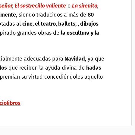
iseñor
,
El sastrecillo valiente
o
La sirenita
,
lmente
, siendo traducidos a más de
80
ptadas al
cine, el teatro, ballets, , dibujos
spirado grandes obras de
la escultura y la
ialmente adecuadas para
Navidad
, ya que
dos
que reciben la ayuda divina de
hadas
 premian su virtud concediéndoles aquello
ciolibros