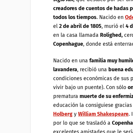
creadores de cuentos de hadas p
todos los tiempos
. Nacido en
Od
el
2 de abril de 1805
, murió el
4 
en la casa llamada
Rolighed,
cer
Copenhague
, donde está enterr
Nacido en una
familia muy humil
lavandera
, recibió una
buena ed
condiciones económicas de sus p
vivir bajo un puente). Con sólo
on
prematura
muerte de su enfermiz
educación la consiguiese gracias
Holberg
y
William Shakespeare
.
por lo que se trasladó a
Copenha
excelentes amistades que le serí