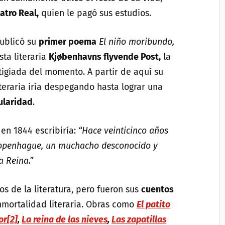
atro Real,
quien le pagó sus estudios.
ublicó su
primer poema
El niño moribundo,
sta literaria
Kjøbenhavns flyvende Post,
la
igiada del momento. A partir de aquí su
iteraria iría despegando hasta lograr una
ularidad
.
en 1844 escribiría:
“Hace veinticinco años
 Copenhague, un muchacho desconocido y
a Reina.”
s de la literatura, pero fueron sus
cuentos
inmortalidad literaria. Obras como
El patito
or
[2]
,
La reina de las nieves
,
Las zapatillas