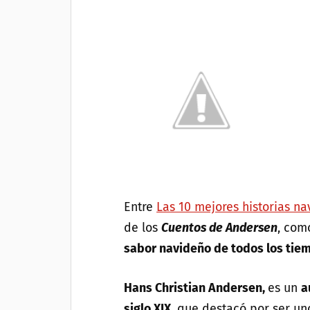
Entre
Las 10 mejores historias n
de los
Cuentos de Andersen
, com
sabor navideño de todos los tie
Hans Christian Andersen,
es un
a
siglo XIX
, que destacó por ser un