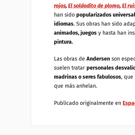
rojas
,
El soldadito de plomo
,
El ru
han sido
popularizados universa
idiomas
. Sus obras han sido ada
animados, juegos
y hasta han in
pintura.
Las obras de
Andersen
son espec
suelen tratar
personales desvali
madrinas o seres fabulosos
, que
que más anhelan.
Publicado originalmente en
Espa