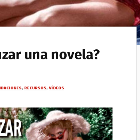
zar una novela?
NDACIONES
,
RECURSOS
,
VÍDEOS