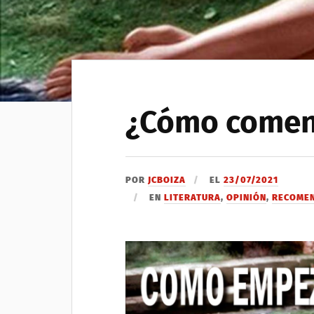
¿Cómo comen
POR
JCBOIZA
EL
23/07/2021
EN
LITERATURA
,
OPINIÓN
,
RECOME